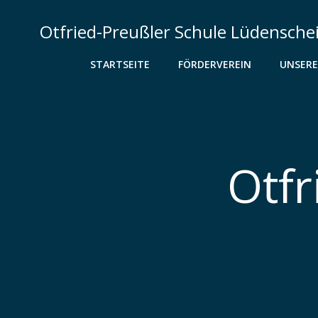
Zum
Inhalt
Otfried-Preußler Schule Lüdensche
springen
STARTSEITE
FÖRDERVEREIN
UNSERE
Otfr