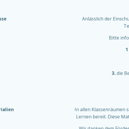
sse
Anlässlich der Einsch
Te
Bitte inf
1
3.
die B
ialien
In allen Klassenräumen s
Lernen bereit. Diese Mat
Wir danken dem Förderv